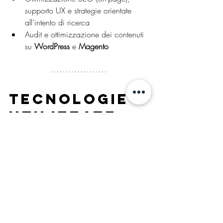
supporto UX e strategie orientate 
all’intento di ricerca
Audit e ottimizzazione dei contenuti 
su 
WordPress
 e 
Magento
Tecnologie 
utilizzate
🛠️ 
Admin
: Microsoft Office, G Suite
📣 
Advertising
: Google Ads, Facebook 
Ads, LinkedIn Ads
🛒 
CMS
: WordPress, Magento