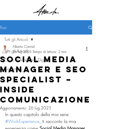
Post
Tutti gli Articoli
Alberto Carniel
Tutti gli Articoli
26 lug 2025
Tempo di lettura: 2 min
Social Media
Corso di Marketing Digitale
Manager e SEO
Carriera
Specialist –
Inside
Comunicazione
Aggiornamento:
26 lug 2025
In questo capitolo della mia serie 
#WorkExperience
, ti racconto la mia 
esperienza come 
Social Media Manager 